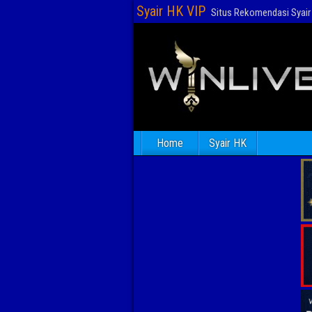
Syair HK VIP
Situs Rekomendasi Syair 
Home
Syair HK