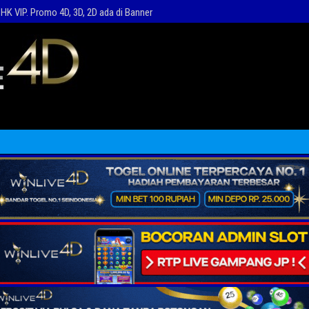
HK VIP. Promo 4D, 3D, 2D ada di Banner