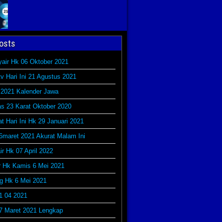
osts
yair Hk 06 Oktober 2021
v Hari Ini 21 Agustus 2021
 2021 Kalender Jawa
s 23 Karat Oktober 2020
at Hari Ini Hk 29 Januari 2021
6maret 2021 Akurat Malam Ini
r Hk 07 April 2022
r Hk Kamis 6 Mei 2021
g Hk 6 Mei 2021
1 04 2021
7 Maret 2021 Lengkap