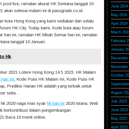
 pool live, ramalan akurat HK Sentana tanggal 10
June 2024
1 akan selesai malam ini di passgrade.co.id.
May 2024
n kota Hong Kong yang kami sediakan dan selalu
April 2024
 forum HK City Today kami. Kode kota atau forum
March 202
hari ini, ramalan HK Mbah Semar hari ini, ramalan
February 
tana tanggal 10 Januari.
January 2
to Hk
December 
November 
ober 2021 Lotere Hong Kong 14 5 2023. HK Malam
October 2
Hari Ini
, Kode Puisi HK Malam Ini, Kode Puisi HK
September
ap, Prediksi Harian HK adalah yang terbaik untuk
r setia. .
August 20
July 2023
ir hk 2020 naga mas syair
hk hari ini
2020 istana. Web
tuk berkontribusi dalam pengembangan
June 2023
1 Baca 10 menit online.
May 2023
April 2023