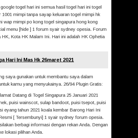
google togel hari ini semua hasil togel hari ini togel
sir 1001 mimpi tanpa sayap keluaran togel mimpi hk
 ini wap mimpi po kong togel singapura hong kong
ficial menu [hide ] 1 forum syair sydney opesia. Forum
HK, Kota HK Malam Ini. Hari ini adalah HK Ophetia
ga Hari Ini Mas Hk 26maret 2021
yang saya gunakan untuk membantu saya dalam
at untuk kamu yang menyukainya. 26/94 Plugin Gratis:
lamat Datang di Togel Singapura 25 Januari 2021
k, puisi wainscot, sulap bandoot, puisi tsepot, puisi
uisi eyang tahun 2021 koala kembar Barong Hari Ini
 Resmi [ Tersembunyi] 1 syair sydney forum opesia.
silakan berbagi informasi dengan rekan Anda. Dengan
e lokasi pilihan Anda.