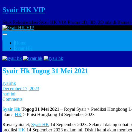
Syair HK VIP
Situs Rekomendasi Syair HK VIP. Promo 4D, 3D, 2D ada di Banner
Home
Syair HK
Syair Hk Togog 31 Mei 2021
syairhk
December 17, 2023
hari ini
Comments
Syair Hk
Togog 31 Mei 2021
– Royal Syair > Prediksi Hongkong L
utama
HK
> Puisi Hongkong 14 September 2023
Royalsyair.net,
Syair HK
14 September 2023. Selamat datang sobat p
prediksi
HK
14 September 2023 malam ini. Disini kami akan memberik