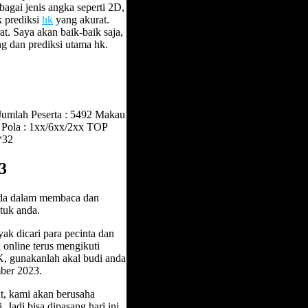
agai jenis angka seperti 2D,
k prediksi
hk
yang akurat.
. Saya akan baik-baik saja,
g dan prediksi utama hk.
Jumlah Peserta : 5492 Makau
73 Pola : 1xx/6xx/2xx TOP
*32
3
da dalam membaca dan
tuk anda.
k dicari para pecinta dan
 online terus mengikuti
K, gunakanlah akal budi anda
ber 2023.
t, kami akan berusaha
Jadi bisa dipasang hari ini