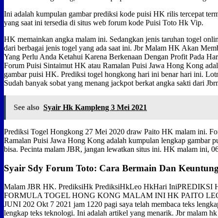
Ini adalah kumpulan gambar prediksi kode puisi HK rilis tercepat te
yang saat ini tersedia di situs web forum kode Puisi Toto Hk Vip.
HK memainkan angka malam ini. Sedangkan jenis taruhan togel online
dari berbagai jenis togel yang ada saat ini. Jbr Malam HK Akan Me
Yang Perlu Anda Ketahui Karena Berkenaan Dengan Profit Pada Hari
Forum Puisi Sintaimut HK atau Ramalan Puisi Jawa Hong Kong ada
gambar puisi HK. Prediksi togel hongkong hari ini benar hari ini. 
Sudah banyak sobat yang menang jackpot berkat angka sakti dari Jb
See also
Syair Hk Kampleng 3 Mei 2021
Prediksi Togel Hongkong 27 Mei 2020 draw Paito HK malam ini. Fo
Ramalan Puisi Jawa Hong Kong adalah kumpulan lengkap gambar pu
bisa. Pecinta malam JBR, jangan lewatkan situs ini. HK malam ini, 0
Syair Sdy Forum Toto: Cara Bermain Dan Keuntun
Malam JBR HK. PrediksiHk PrediksiHkLeo HkHari IniPREDIKSI 
FORMULA TOGEL HONG KONG MALAM INI HK PAITO LEOpr
JUNI 202 Okt 7 2021 jam 1220 pagi saya telah membaca teks lengkap
lengkap teks teknologi. Ini adalah artikel yang menarik. Jbr malam 