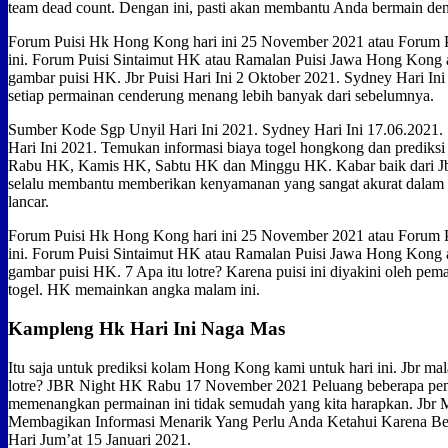
team dead count. Dengan ini, pasti akan membantu Anda bermain de
Forum Puisi Hk Hong Kong hari ini 25 November 2021 atau Forum P
ini. Forum Puisi Sintaimut HK atau Ramalan Puisi Jawa Hong Kong
gambar puisi HK. Jbr Puisi Hari Ini 2 Oktober 2021. Sydney Hari In
setiap permainan cenderung menang lebih banyak dari sebelumnya.
Sumber Kode Sgp Unyil Hari Ini 2021. Sydney Hari Ini 17.06.2021
Hari Ini 2021. Temukan informasi biaya togel hongkong dan prediks
Rabu HK, Kamis HK, Sabtu HK dan Minggu HK. Kabar baik dari Jb
selalu membantu memberikan kenyamanan yang sangat akurat dalam s
lancar.
Forum Puisi Hk Hong Kong hari ini 25 November 2021 atau Forum P
ini. Forum Puisi Sintaimut HK atau Ramalan Puisi Jawa Hong Kong
gambar puisi HK. 7 Apa itu lotre? Karena puisi ini diyakini oleh pem
togel. HK memainkan angka malam ini.
Kampleng Hk Hari Ini Naga Mas
Itu saja untuk prediksi kolam Hong Kong kami untuk hari ini. Jbr m
lotre? JBR Night HK Rabu 17 November 2021 Peluang beberapa pema
memenangkan permainan ini tidak semudah yang kita harapkan. Jb
Membagikan Informasi Menarik Yang Perlu Anda Ketahui Karena Be
Hari Jum’at 15 Januari 2021.