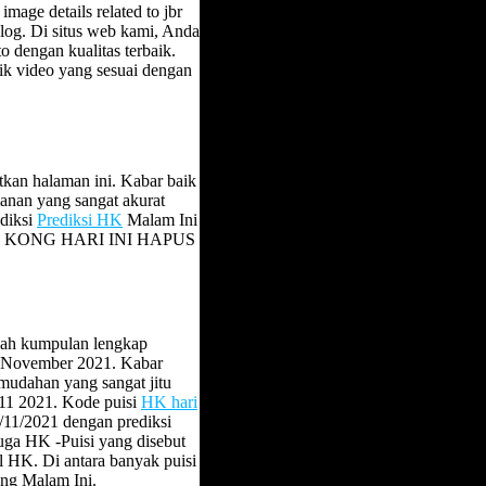
mage details related to jbr
blog. Di situs web kami, Anda
o dengan kualitas terbaik.
afik video yang sesuai dengan
tkan halaman ini. Kabar baik
anan yang sangat akurat
ediksi
Prediksi HK
Malam Ini
 KONG HARI INI HAPUS
lah kumpulan lengkap
 November 2021. Kabar
udahan yang sangat jitu
 11 2021. Kode puisi
HK hari
11/2021 dengan prediksi
uga HK -Puisi yang disebut
l HK. Di antara banyak puisi
ong Malam Ini.