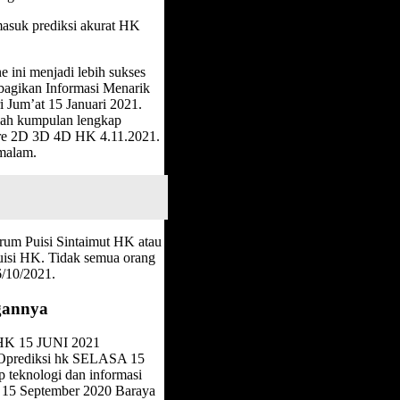
rmasuk prediksi akurat HK
 ini menjadi lebih sukses
mbagikan Informasi Menarik
 Jum’at 15 Januari 2021.
lah kumpulan lengkap
Lotre 2D 3D 4D HK 4.11.2021.
rmalam.
rum Puisi Sintaimut HK atau
isi HK. Tidak semua orang
6/10/2021.
gannya
HK 15 JUNI 2021
ediksi hk SELASA 15
 teknologi dan informasi
hk 15 September 2020 Baraya