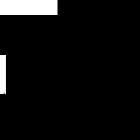
*
me I comment.