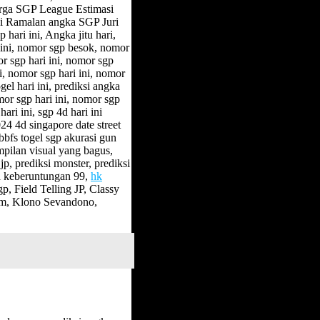
arga SGP League Estimasi
 ini Ramalan angka SGP Juri
 hari ini, Angka jitu hari,
i ini, nomor sgp besok, nomor
or sgp hari ini, nomor sgp
ni, nomor sgp hari ini, nomor
gel hari ini, prediksi angka
omor sgp hari ini, nomor sgp
ari ini, sgp 4d hari ini
24 4d singapore date street
 bbfs togel sgp akurasi gun
mpilan visual yang bagus,
p, prediksi monster, prediksi
ka keberuntungan 99,
hk
gp, Field Telling JP, Classy
om, Klono Sevandono,