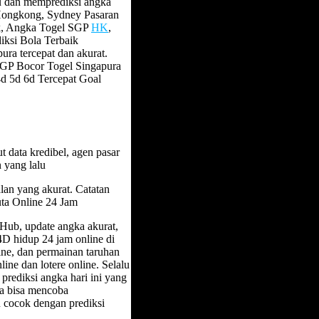
u dan memprediksi angka
 Hongkong, Sydney Pasaran
ak, Angka Togel SGP
HK
,
iksi Bola Terbaik
ura tercepat dan akurat.
SGP Bocor Togel Singapura
4d 5d 6d Tercepat Goal
t data kredibel, agen pasar
 yang lalu
lan yang akurat. Catatan
Juta Online 24 Jam
 Hub, update angka akurat,
 4D hidup 24 jam online di
ne, dan permainan taruhan
ine dan lotere online. Selalu
prediksi angka hari ini yang
da bisa mencoba
 cocok dengan prediksi