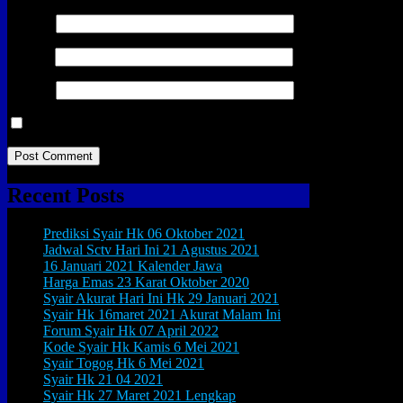
Name
*
Email
*
Website
Save my name, email, and website in this browser for the next ti
Recent Posts
Prediksi Syair Hk 06 Oktober 2021
Jadwal Sctv Hari Ini 21 Agustus 2021
16 Januari 2021 Kalender Jawa
Harga Emas 23 Karat Oktober 2020
Syair Akurat Hari Ini Hk 29 Januari 2021
Syair Hk 16maret 2021 Akurat Malam Ini
Forum Syair Hk 07 April 2022
Kode Syair Hk Kamis 6 Mei 2021
Syair Togog Hk 6 Mei 2021
Syair Hk 21 04 2021
Syair Hk 27 Maret 2021 Lengkap