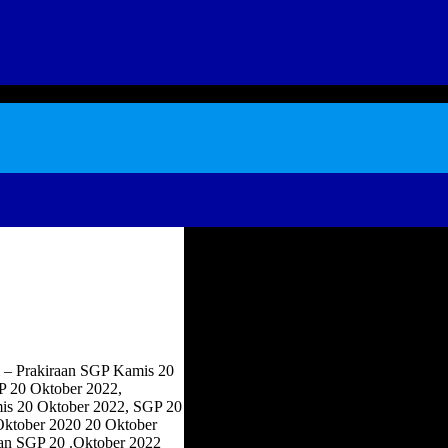
 – Prakiraan SGP Kamis 20
P 20 Oktober 2022,
mis 20 Oktober 2022, SGP 20
Oktober 2020 20 Oktober
an SGP 20 .Oktober 2022