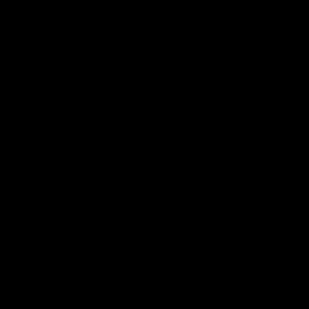
me I comment.