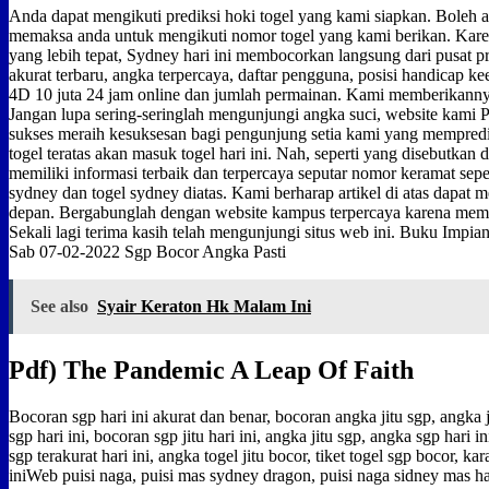
Anda dapat mengikuti prediksi hoki togel yang kami siapkan. Boleh a
memaksa anda untuk mengikuti nomor togel yang kami berikan. Kar
yang lebih tepat, Sydney hari ini membocorkan langsung dari pusat pr
akurat terbaru, angka terpercaya, daftar pengguna, posisi handicap 
4D 10 juta 24 jam online dan jumlah permainan. Kami memberikann
Jangan lupa sering-seringlah mengunjungi angka suci, website kami P
sukses meraih kesuksesan bagi pengunjung setia kami yang mempredi
togel teratas akan masuk togel hari ini. Nah, seperti yang disebutkan di
memiliki informasi terbaik dan terpercaya seputar nomor keramat seper
sydney dan togel sydney diatas. Kami berharap artikel di atas dapa
depan. Bergabunglah dengan website kampus terpercaya karena memu
Sekali lagi terima kasih telah mengunjungi situs web ini. Buku Impi
Sab 07-02-2022 Sgp Bocor Angka Pasti
See also
Syair Keraton Hk Malam Ini
Pdf) The Pandemic A Leap Of Faith
Bocoran sgp hari ini akurat dan benar, bocoran angka jitu sgp, angka ji
sgp hari ini, bocoran sgp jitu hari ini, angka jitu sgp, angka sgp hari i
sgp terakurat hari ini, angka togel jitu bocor, tiket togel sgp bocor, k
iniWeb puisi naga, puisi mas sydney dragon, puisi naga sidney mas hari