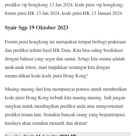
prediksi vip hongkong 13 Jan 2024, kode puisi vip hongkong,
forum puisi HK 13 Jan 2024, kode puisi HK 13 Januari 2024.
Syair Sgp 19 Oktober 2023
Forum puisi hongkong ini merupakan tempat berbagi prakiraan
dan prediksi terkini hasil HK Data. Kita bisa saling berdiskusi
dengan bahasa yang segar dan santai. Selagi kita semua adalah
anak-anak lotere, mari tunjukkan semangat kita dengan
memecahkan kode-kode puisi Hong Kong!
Masing-masing dari kita mempunyai potensi untuk memberikan
kode puisi Hong Kong terbaik kita masing-masing. Jadi jangan
sungkan untuk membagikan prediksi anda atau mengomentari
prediksi teman lain. Semakin banyak orang yang berpartisipasi,
hasilnya akan semakin menarik dan akurat!