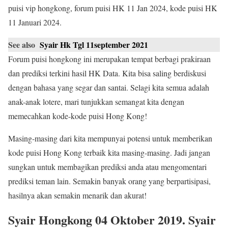
puisi vip hongkong, forum puisi HK 11 Jan 2024, kode puisi HK
11 Januari 2024.
See also
Syair Hk Tgl 11september 2021
Forum puisi hongkong ini merupakan tempat berbagi prakiraan
dan prediksi terkini hasil HK Data. Kita bisa saling berdiskusi
dengan bahasa yang segar dan santai. Selagi kita semua adalah
anak-anak lotere, mari tunjukkan semangat kita dengan
memecahkan kode-kode puisi Hong Kong!
Masing-masing dari kita mempunyai potensi untuk memberikan
kode puisi Hong Kong terbaik kita masing-masing. Jadi jangan
sungkan untuk membagikan prediksi anda atau mengomentari
prediksi teman lain. Semakin banyak orang yang berpartisipasi,
hasilnya akan semakin menarik dan akurat!
Syair Hongkong 04 Oktober 2019. Syair