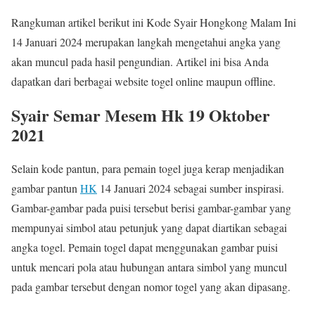
Rangkuman artikel berikut ini Kode Syair Hongkong Malam Ini
14 Januari 2024 merupakan langkah mengetahui angka yang
akan muncul pada hasil pengundian. Artikel ini bisa Anda
dapatkan dari berbagai website togel online maupun offline.
Syair Semar Mesem Hk 19 Oktober
2021
Selain kode pantun, para pemain togel juga kerap menjadikan
gambar pantun
HK
14 Januari 2024 sebagai sumber inspirasi.
Gambar-gambar pada puisi tersebut berisi gambar-gambar yang
mempunyai simbol atau petunjuk yang dapat diartikan sebagai
angka togel. Pemain togel dapat menggunakan gambar puisi
untuk mencari pola atau hubungan antara simbol yang muncul
pada gambar tersebut dengan nomor togel yang akan dipasang.